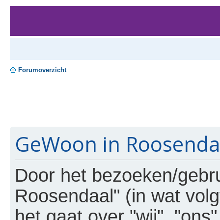
Forumoverzicht
GeWoon in Roosendaal
Door het bezoeken/gebr
Roosendaal" (in wat volg
het gaat over "wij", "ons